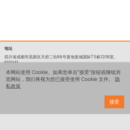
地址
四川省成都市高新区天府二街88号复地复城国际T5栋1208室,
610041
+86 (028) 6522-5329
本网站使用 Cookie。如果您单击“接受”按钮或继续浏
览网站，我们将视为您已接受使用 Cookie 文件。
隐
contact-us@logrusit.com
私政策
我们的网站
游戏本地化网站
接受
关注我们
© 1993 - 2026 Logrus IT