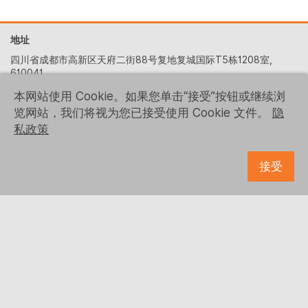
地址
四川省成都市高新区天府二街88号复地复城国际T5栋1208室,
610041
+86 (028) 6522-5329
本网站使用 Cookie。如果您单击“接受”按钮或继续浏
览网站，我们将视为您已接受使用 Cookie 文件。
隐
contact-us@logrusit.com
私政策
我们的网站
游戏本地化网站
接受
关注我们
© 1993 - 2026 Logrus IT
Microsoft、Samsung、Kaspersky、McDonald’s 和 Ubisoft 等商
标均为其各自所有者的财产。
隐私政策